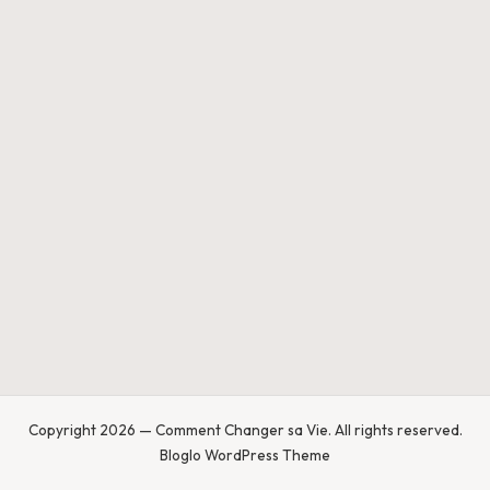
a
n
g
e
r
s
a
V
ie
Copyright 2026 — Comment Changer sa Vie. All rights reserved.
Bloglo WordPress Theme