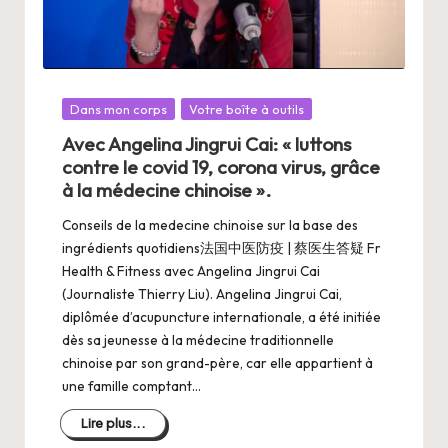
Posté
Dans mon corps
Votre boîte à outils
dans
Avec Angelina Jingrui Cai: « luttons
contre le covid 19, corona virus, grâce
à la médecine chinoise ».
Conseils de la medecine chinoise sur la base des
ingrédients quotidiens法国中医防疫 | 蔡医生答疑 Fr
Health & Fitness avec Angelina Jingrui Cai
(Journaliste Thierry Liu). Angelina Jingrui Cai,
diplômée d’acupuncture internationale, a été initiée
dès sa jeunesse à la médecine traditionnelle
chinoise par son grand-père, car elle appartient à
une famille comptant…
Lire plus...