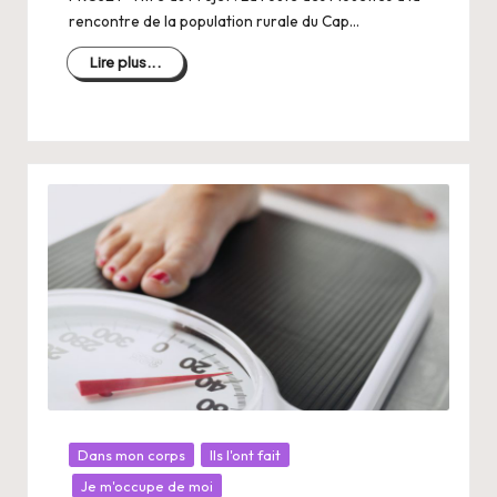
rencontre de la population rurale du Cap…
Lire plus...
Posté
Dans mon corps
Ils l'ont fait
dans
Je m'occupe de moi