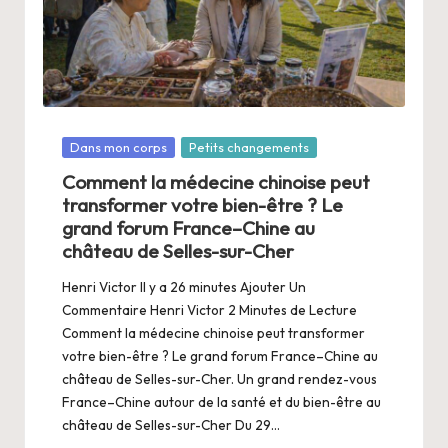
a
n
g
e
r
Posté
Dans mon corps
Petits changements
s
dans
Comment la médecine chinoise peut
transformer votre bien-être ? Le
a
grand forum France–Chine au
V
château de Selles-sur-Cher
ie
Henri Victor Il y a 26 minutes Ajouter Un
Commentaire Henri Victor 2 Minutes de Lecture
Comment la médecine chinoise peut transformer
votre bien-être ? Le grand forum France–Chine au
château de Selles-sur-Cher. Un grand rendez-vous
France–Chine autour de la santé et du bien-être au
château de Selles-sur-Cher Du 29…