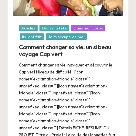
Posté
Articles
Dans ma tête
Dans mon corps
dans
Ils l'ont fait
Je m'occupe de moi
Comment changer sa vie: un si beau
voyage Cap vert
Comment changer sa vie: naviguer et découvrir le
Cap vert Niveau de difficulté : [icon
name="exclamation-triangle" class=""
unprefixed_class=""][icon name="exclamation-
triangle" class="" unprefixed_class=""][icon
name="exclamation-triangle" class=""
unprefixed_class=""][icon name="exclamation-
triangle" class="" unprefixed_class=""][icon
name="exclamation-triangle" class=""
unprefixed_class=""] Détails FICHE RESUME DU
PROJET Titre du Projet : La route des Mouettes à la