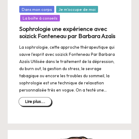
Posté
Dans mon corps
Je m'occupe de moi
dans
La boîte à conseils
Sophrologie une expérience avec
soizick Fonteneau par Barbara Azaïs
La sophrologie, cette approche thérapeutique qui
sauve l'esprit avec soizick Fonteneau Par Barbara
Azaïs Utilisée dans le traitement de la dépression,
du burn out, la gestion du stress, le sevrage
tabagique ou encore les troubles du sommeil, la
sophrologie est une technique de relaxation
personnalisée très en vogue. On a testé une…
Lire plus...