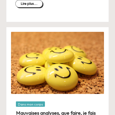
Lire plus...
Posté
Dans mon corps
dans
Mauvaises analyses, que faire, je fais