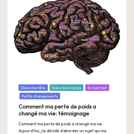
Posté
Dans ma tête
Dans mon corps
Ils l'ont fait
dans
Petits changements
Comment ma perte de poids a
changé ma vie: témoignage
Comment ma perte de poids a changé ma vie
Aujourd’hui, j’ai décidé d’aborder un sujet qui me