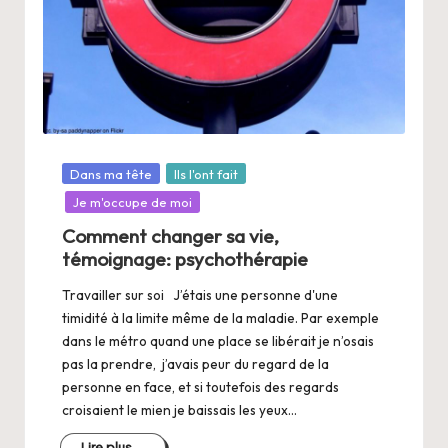
Posté
Dans ma tête
Ils l'ont fait
dans
Je m'occupe de moi
Comment changer sa vie,
témoignage: psychothérapie
Travailler sur soi J’étais une personne d'une
timidité à la limite même de la maladie. Par exemple
dans le métro quand une place se libérait je n’osais
pas la prendre, j’avais peur du regard de la
personne en face, et si toutefois des regards
croisaient le mien je baissais les yeux…
Lire plus...