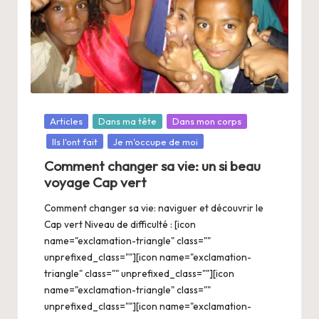
Posté
Articles
Dans ma tête
Dans mon corps
dans
Ils l'ont fait
Je m'occupe de moi
Comment changer sa vie: un si beau
voyage Cap vert
Comment changer sa vie: naviguer et découvrir le
Cap vert Niveau de difficulté : [icon
name="exclamation-triangle" class=""
unprefixed_class=""][icon name="exclamation-
triangle" class="" unprefixed_class=""][icon
name="exclamation-triangle" class=""
unprefixed_class=""][icon name="exclamation-