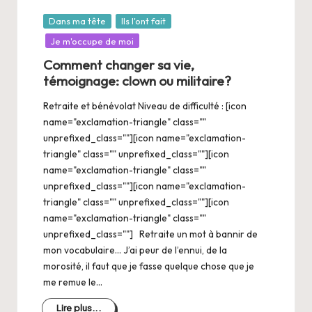
Posté
Dans ma tête
Ils l'ont fait
dans
Je m'occupe de moi
Comment changer sa vie,
témoignage: clown ou militaire?
Retraite et bénévolat Niveau de difficulté : [icon
name="exclamation-triangle" class=""
unprefixed_class=""][icon name="exclamation-
triangle" class="" unprefixed_class=""][icon
name="exclamation-triangle" class=""
unprefixed_class=""][icon name="exclamation-
triangle" class="" unprefixed_class=""][icon
name="exclamation-triangle" class=""
unprefixed_class=""] Retraite un mot à bannir de
mon vocabulaire… J’ai peur de l’ennui, de la
morosité, il faut que je fasse quelque chose que je
me remue le…
Lire plus...