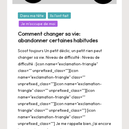
Posté
Dans ma tête
Ils l'ont fait
dans
Je m'occupe de moi
Comment changer sa vie:
abandonner certaines habitudes
Scoot toujours Un petit déclic, un petit rien peut
changer sa vie. Niveau de difficulté : Niveau de
difficulté : [icon name="exclamation-triangle"
class="" unprefixed_class=""][icon
name="exclamation-triangle" class=""
unprefixed_class=""][icon name="exclamation-
triangle" class="" unprefixed_class=""][icon
name="exclamation-triangle" class=""
unprefixed_class=""][icon name="exclamation-
triangle" class="" unprefixed_class=""] [icon
name="exclamation-triangle" class=""
unprefixed_class=""] Je me rappelle bien, j'ai encore