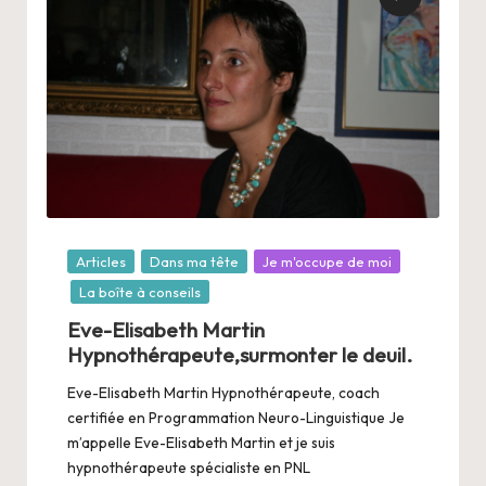
Posté
Articles
Dans ma tête
Je m'occupe de moi
dans
La boîte à conseils
Eve-Elisabeth Martin
Hypnothérapeute,surmonter le deuil.
Eve-Elisabeth Martin Hypnothérapeute, coach
certifiée en Programmation Neuro-Linguistique Je
m’appelle Eve-Elisabeth Martin et je suis
hypnothérapeute spécialiste en PNL