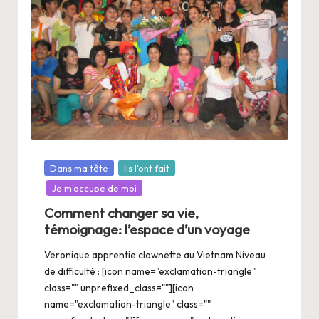
Posté
Dans ma tête
Ils l'ont fait
dans
Je m'occupe de moi
Comment changer sa vie,
témoignage: l’espace d’un voyage
Veronique apprentie clownette au Vietnam Niveau
de difficulté : [icon name="exclamation-triangle"
class="" unprefixed_class=""][icon
name="exclamation-triangle" class=""