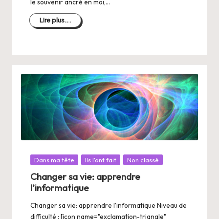
le souvenir ancré en moi,…
Lire plus...
Posté
Dans ma tête
Ils l'ont fait
Non classé
dans
Changer sa vie: apprendre
l’informatique
Changer sa vie: apprendre l'informatique Niveau de
difficulté : [icon name="exclamation-triangle"