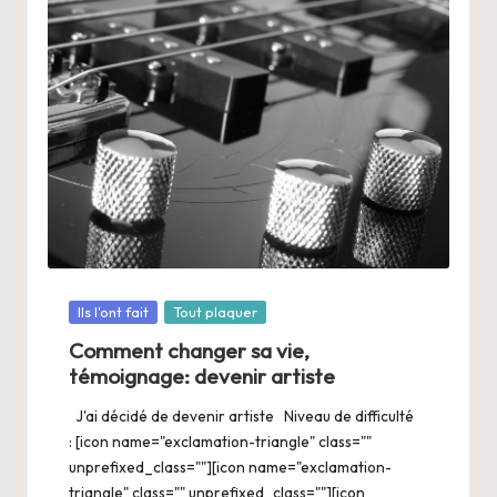
Posté
Ils l'ont fait
Tout plaquer
dans
Comment changer sa vie,
témoignage: devenir artiste
J'ai décidé de devenir artiste Niveau de difficulté
: [icon name="exclamation-triangle" class=""
unprefixed_class=""][icon name="exclamation-
triangle" class="" unprefixed_class=""][icon