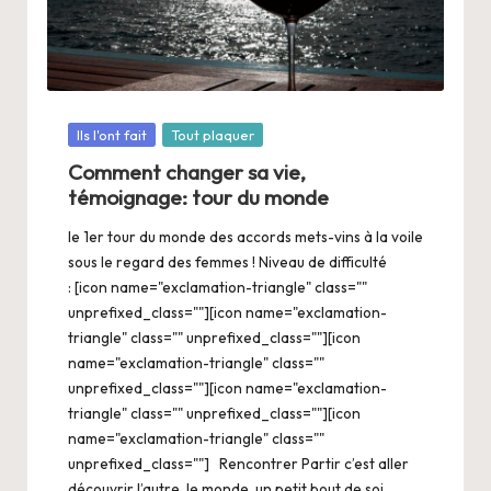
Posté
Ils l'ont fait
Tout plaquer
dans
Comment changer sa vie,
témoignage: tour du monde
le 1er tour du monde des accords mets-vins à la voile
sous le regard des femmes ! Niveau de difficulté
: [icon name="exclamation-triangle" class=""
unprefixed_class=""][icon name="exclamation-
triangle" class="" unprefixed_class=""][icon
name="exclamation-triangle" class=""
unprefixed_class=""][icon name="exclamation-
triangle" class="" unprefixed_class=""][icon
name="exclamation-triangle" class=""
unprefixed_class=""] Rencontrer Partir c’est aller
découvrir l’autre, le monde, un petit bout de soi…