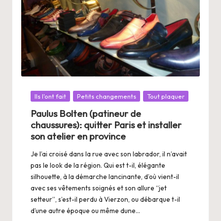
Posté
Ils l'ont fait
Petits changements
Tout plaquer
dans
Paulus Bolten (patineur de
chaussures): quitter Paris et installer
son atelier en province
Je l’ai croisé dans la rue avec son labrador, il n’avait
pas le look de la région. Qui est t-il, élégante
silhouette, à la démarche lancinante, d’où vient-il
avec ses vêtements soignés et son allure “jet
setteur”, s’est-il perdu à Vierzon, ou débarque t-il
d’une autre époque ou même dune…