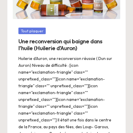
Posté
Tout plaquer
dans
Une reconversion qui baigne dans
l’huile (Huilerie d’Auron)
Huilerie d'Auron, une reconversion réussie ( Dun sur
Auron) Niveau de difficulté : [icon
name="exclamation-triangle" class=""
unprefixed_class=""][icon name="exclamation-
triangle" class="" unprefixed_class=""][icon
name="exclamation-triangle" class=""
unprefixed_class=""][icon name="exclamation-
triangle" class="" unprefixed_class=""][icon
name="exclamation-triangle" class=""
unprefixed_class=""] Il était une fois dans le centre
de la France, au pays des fées, des Loup- Garous,