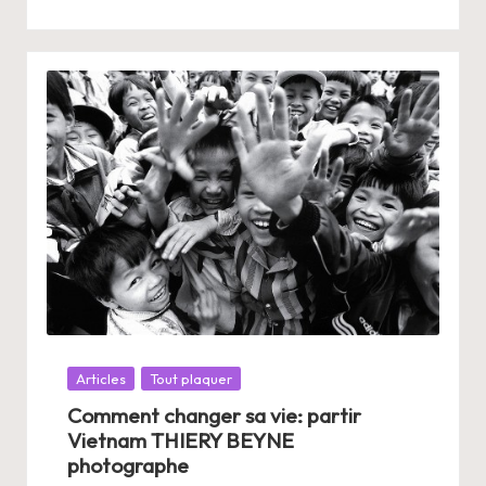
Posté
Articles
Tout plaquer
dans
Comment changer sa vie: partir
Vietnam THIERY BEYNE
photographe