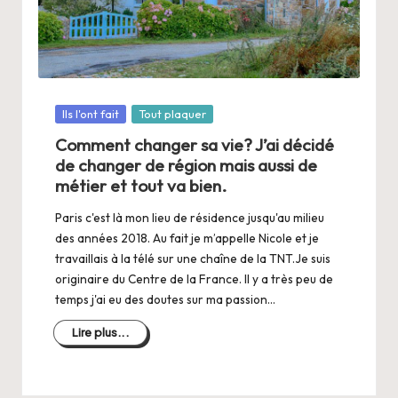
a
n
g
e
Posté
Ils l'ont fait
Tout plaquer
r
dans
Comment changer sa vie? J’ai décidé
s
de changer de région mais aussi de
a
métier et tout va bien.
V
Paris c'est là mon lieu de résidence jusqu'au milieu
des années 2018. Au fait je m’appelle Nicole et je
ie
travaillais à la télé sur une chaîne de la TNT.Je suis
originaire du Centre de la France. Il y a très peu de
temps j'ai eu des doutes sur ma passion…
Lire plus...