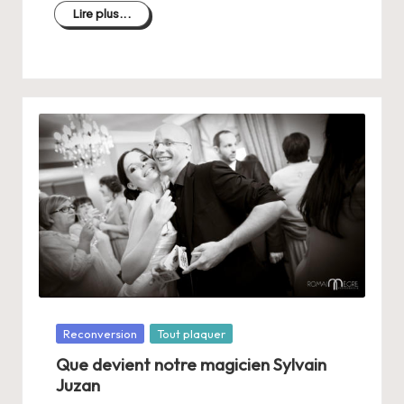
Lire plus...
Posté
Reconversion
Tout plaquer
dans
Que devient notre magicien Sylvain
Juzan