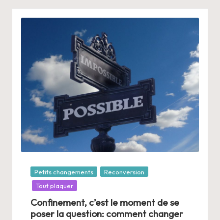
Posté
Petits changements
Reconversion
dans
Tout plaquer
Confinement, c’est le moment de se
poser la question: comment changer