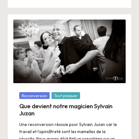
Posté
Reconversion
Tout plaquer
dans
Que devient notre magicien Sylvain
Juzan
Une reconversion réussie pour Sylvain Juzan car le
travail et l’opiniâtreté sont les mamelles de la
réussite. Nous avions déjà fait un reportage sur un