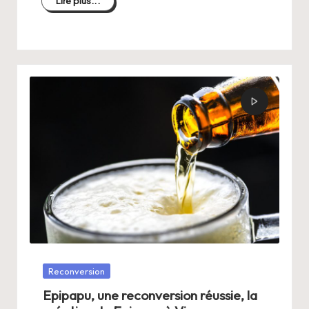
Lire plus...
Posté
Reconversion
dans
Epipapu, une reconversion réussie, la