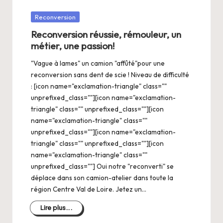
Posté
Reconversion
dans
Reconversion réussie, rémouleur, un
métier, une passion!
"Vague à lames" un camion "affûté"pour une
reconversion sans dent de scie ! Niveau de difficulté
: [icon name="exclamation-triangle" class=""
unprefixed_class=""][icon name="exclamation-
triangle" class="" unprefixed_class=""][icon
name="exclamation-triangle" class=""
unprefixed_class=""][icon name="exclamation-
triangle" class="" unprefixed_class=""][icon
name="exclamation-triangle" class=""
unprefixed_class=""] Oui notre "reconverti" se
déplace dans son camion-atelier dans toute la
région Centre Val de Loire. Jetez un…
Lire plus...