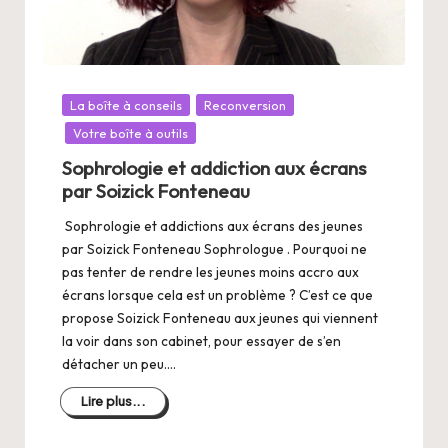
Posté
La boîte à conseils
Reconversion
dans
Votre boîte à outils
Sophrologie et addiction aux écrans
par Soizick Fonteneau
Sophrologie et addictions aux écrans des jeunes
par Soizick Fonteneau Sophrologue . Pourquoi ne
pas tenter de rendre les jeunes moins accro aux
écrans lorsque cela est un problème ? C’est ce que
propose Soizick Fonteneau aux jeunes qui viennent
la voir dans son cabinet, pour essayer de s’en
détacher un peu.…
Lire plus...