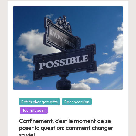
Posté
Petits changements
Reconversion
dans
Tout plaquer
Confinement, c’est le moment de se
poser la question: comment changer
sa vie!