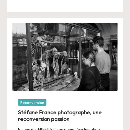
Posté
Reconversion
dans
Stéfane France photographe, une
reconversion passion
Niveau de difficulté : [icon name="exclamation-