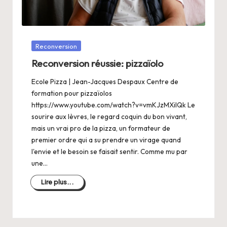
a
n
g
Posté
Reconversion
e
dans
Reconversion réussie: pizzaïolo
r
Ecole Pizza | Jean-Jacques Despaux Centre de
s
formation pour pizzaïolos
a
https://www.youtube.com/watch?v=vmKJzMXiIQk Le
sourire aux lèvres, le regard coquin du bon vivant,
V
mais un vrai pro de la pizza, un formateur de
ie
premier ordre qui a su prendre un virage quand
l'envie et le besoin se faisait sentir. Comme mu par
une…
Lire plus...