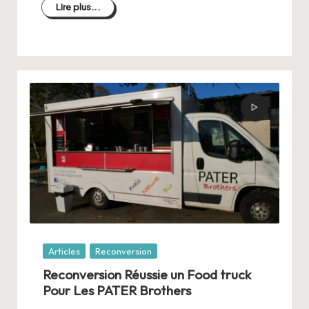
Lire plus...
Posté
Articles
Reconversion
dans
Reconversion Réussie un Food truck
Pour Les PATER Brothers