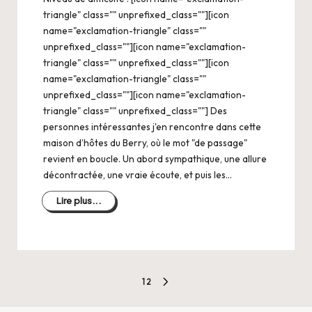
triangle" class="" unprefixed_class=""][icon
name="exclamation-triangle" class=""
unprefixed_class=""][icon name="exclamation-
triangle" class="" unprefixed_class=""][icon
name="exclamation-triangle" class=""
unprefixed_class=""][icon name="exclamation-
triangle" class="" unprefixed_class=""] Des
personnes intéressantes j'en rencontre dans cette
maison d’hôtes du Berry, où le mot "de passage"
revient en boucle. Un abord sympathique, une allure
décontractée, une vraie écoute, et puis les…
Lire plus...
Pagination
1
2
PAGE
des
SUIVANTE