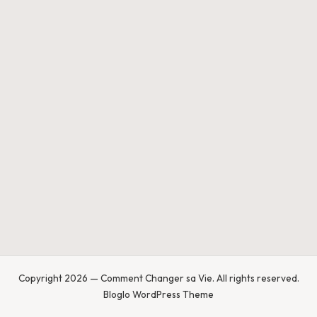
a
n
g
e
r
s
a
V
ie
Copyright 2026 — Comment Changer sa Vie. All rights reserved.
Bloglo WordPress Theme