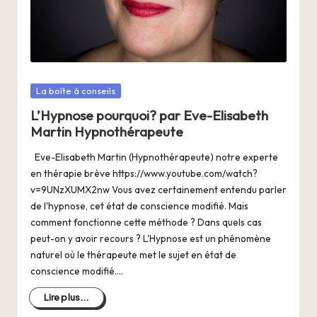
a
n
g
e
Posté
La boîte à conseils
r
dans
L’Hypnose pourquoi? par Eve-Elisabeth
s
Martin Hypnothérapeute
a
Eve-Elisabeth Martin (Hypnothérapeute) notre experte
V
en thérapie brève https://www.youtube.com/watch?
v=9UNzXUMX2nw Vous avez certainement entendu parler
ie
de l'hypnose, cet état de conscience modifié. Mais
comment fonctionne cette méthode ? Dans quels cas
peut-on y avoir recours ? L'Hypnose est un phénomène
naturel où le thérapeute met le sujet en état de
conscience modifié.…
Lire plus...