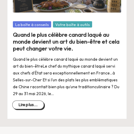
a
n
g
Posté
La boîte à conseils
Votre boîte à outils
e
dans
Quand le plus célèbre canard laqué au
r
monde devient un art du bien-être et cela
peut changer votre vie.
s
Quand le plus célèbre canard laqué au monde devient un
a
art du bien-êtreLe chef du mythique canard laqué servi
V
aux chefs d’État sera exceptionnellement en France…à
Selles-sur-Cher Et si l’un des plats les plus emblématiques
ie
de Chine racontait bien plus qu’une traditionculinaire ? Du
29 au 31 mai 2026, le…
Lire plus...