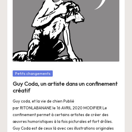
a
n
g
e
r
s
a
V
Posté
Petits changements
dans
ie
Guy Coda, un artiste dans un confinement
créatif
Guy coda, et la vie de chien Publié
par RITONLABANANE le 16 AVRIL 2020 MODIFIER Le
confinement permet à certains artistes de créer des
œuvres humoristiques à la fois picturales et fort drôles.
Guy Coda est de ceux là avec ces illustrations originales