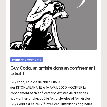
a
n
g
e
r
s
a
V
Posté
Petits changements
dans
ie
Guy Coda, un artiste dans un confinement
créatif
Guy coda, et la vie de chien Publié
par RITONLABANANE le 16 AVRIL 2020 MODIFIER Le
confinement permet à certains artistes de créer des
œuvres humoristiques à la fois picturales et fort drôles.
Guy Coda est de ceux là avec ces illustrations originales