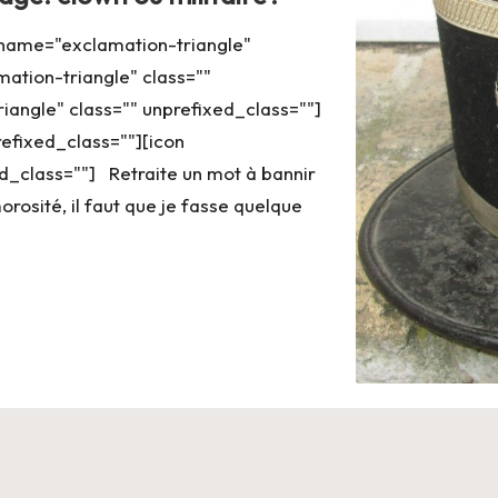
on name="exclamation-triangle"
ation-triangle" class=""
iangle" class="" unprefixed_class=""]
efixed_class=""][icon
d_class=""] Retraite un mot à bannir
orosité, il faut que je fasse quelque