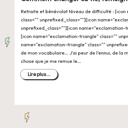
C
Retraite et bénévolat Niveau de difficulté : [ic
h
class="" unprefixed_class=""][icon name="exclam
a
unprefixed_class=""][icon name="exclamation-tr
[icon name="exclamation-triangle" class="" unpr
n
name="exclamation-triangle" class="" unprefixe
g
de mon vocabulaire… J’ai peur de l’ennui, de la m
chose que je me remue le…
e
Lire plus...
r
s
a
V