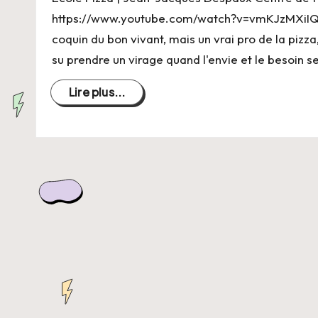
C
https://www.youtube.com/watch?v=vmKJzMXiIQk L
h
coquin du bon vivant, mais un vrai pro de la pizz
su prendre un virage quand l'envie et le besoin 
a
Lire plus...
n
g
e
r
s
a
V