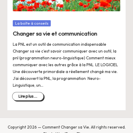
a
n
g
Posté
La boîte à conseils
e
dans
Changer sa vie et communication
r
La PNL est un outil de communication indispensable
s
Changer sa vie c’est savoir communiquer avec un outil, la
pnl (programmation neuro-linguistique) Comment mieux
a
communiquer avec les autres grâce à la PNL LE LOGICIEL
V
Une découverte primordiale a réellement changé ma vie.
J’ai découvert la PNL, la programmation Neuro-
ie
Linguistique, un…
Lire plus...
Copyright 2026 — Comment Changer sa Vie. All rights reserved.