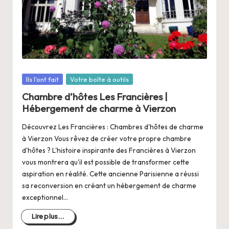
a
n
g
e
r
Posté
Ils l'ont fait
Votre boîte à outils
s
dans
Chambre d’hôtes Les Francières |
a
Hébergement de charme à Vierzon
V
Découvrez Les Francières : Chambres d'hôtes de charme
à Vierzon Vous rêvez de créer votre propre chambre
ie
d'hôtes ? L'histoire inspirante des Francières à Vierzon
vous montrera qu'il est possible de transformer cette
aspiration en réalité. Cette ancienne Parisienne a réussi
sa reconversion en créant un hébergement de charme
exceptionnel…
Lire plus...