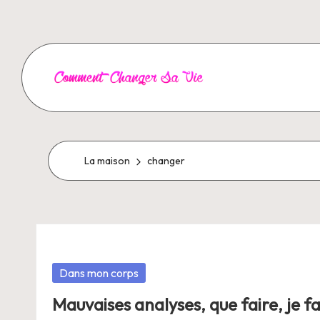
Aller
au
contenu
C
o
m
La maison
changer
m
e
n
Posté
Dans mon corps
t
dans
Mauvaises analyses, que faire, je f