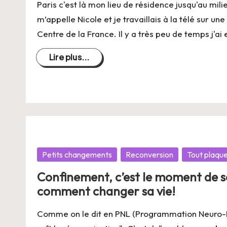
ie
Paris c'est là mon lieu de résidence jusqu'au mili
m’appelle Nicole et je travaillais à la télé sur un
Centre de la France. Il y a très peu de temps j'a
Lire plus...
Posté
Petits changements
Reconversion
Tout plaqu
dans
Confinement, c’est le moment de se
comment changer sa vie!
Comme on le dit en PNL (Programmation Neuro-Lin