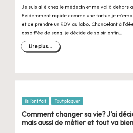
C
Je suis allé chez le médecin et me voilà dehors 
h
Evidemment rapide comme une tortue je m'empr
et de prendre un RDV au labo. Chancelant à l'dé
a
assoiffée de sang, je décide de saisir enfin…
n
Lire plus...
g
e
r
s
Posté
Ils l'ont fait
Tout plaquer
a
dans
Comment changer sa vie? J’ai déci
V
mais aussi de métier et tout va bien