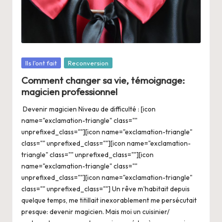
a
n
g
e
Posté
Ils l'ont fait
Reconversion
r
dans
Comment changer sa vie, témoignage:
s
magicien professionnel
a
Devenir magicien Niveau de difficulté : [icon
V
name="exclamation-triangle" class=""
unprefixed_class=""][icon name="exclamation-triangle"
ie
class="" unprefixed_class=""][icon name="exclamation-
triangle" class="" unprefixed_class=""][icon
name="exclamation-triangle" class=""
unprefixed_class=""][icon name="exclamation-triangle"
class="" unprefixed_class=""] Un rêve m'habitait depuis
quelque temps, me titillait inexorablement me persécutait
presque: devenir magicien. Mais moi un cuisinier/