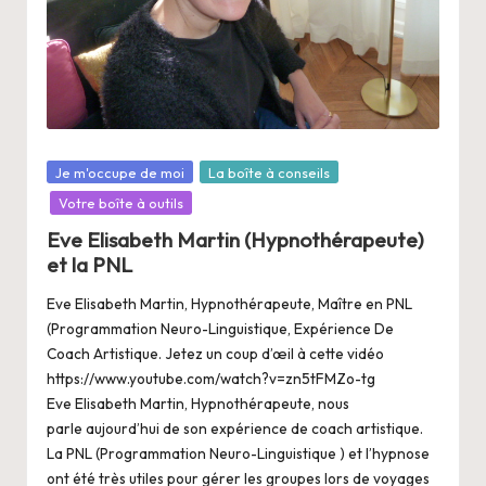
a
n
g
e
r
Posté
Je m'occupe de moi
La boîte à conseils
s
dans
Votre boîte à outils
a
Eve Elisabeth Martin (Hypnothérapeute)
V
et la PNL
ie
Eve Elisabeth Martin, Hypnothérapeute, Maître en PNL
(Programmation Neuro-Linguistique, Expérience De
Coach Artistique. Jetez un coup d’œil à cette vidéo
https://www.youtube.com/watch?v=zn5tFMZo-tg
Eve Elisabeth Martin, Hypnothérapeute, nous
parle aujourd’hui de son expérience de coach artistique.
La PNL (Programmation Neuro-Linguistique ) et l’hypnose
ont été très utiles pour gérer les groupes lors de voyages