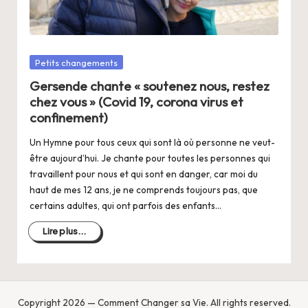
a
n
g
Posté
Petits changements
e
dans
Gersende chante « soutenez nous, restez
r
chez vous » (Covid 19, corona virus et
s
confinement)
a
Un Hymne pour tous ceux qui sont là où personne ne veut-
être aujourd’hui. Je chante pour toutes les personnes qui
V
travaillent pour nous et qui sont en danger, car moi du
ie
haut de mes 12 ans, je ne comprends toujours pas, que
certains adultes, qui ont parfois des enfants…
Lire plus...
Copyright 2026 — Comment Changer sa Vie. All rights reserved.