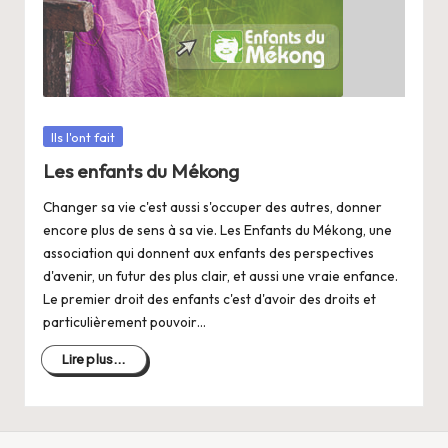
a
n
g
e
r
Posté
Ils l'ont fait
dans
s
Les enfants du Mékong
a
Changer sa vie c'est aussi s'occuper des autres, donner
encore plus de sens à sa vie. Les Enfants du Mékong, une
V
association qui donnent aux enfants des perspectives
ie
d'avenir, un futur des plus clair, et aussi une vraie enfance.
Le premier droit des enfants c'est d'avoir des droits et
particulièrement pouvoir…
Lire plus...