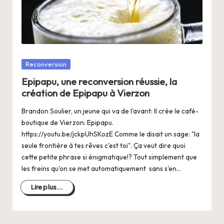
a
n
g
e
Posté
Reconversion
r
dans
Epipapu, une reconversion réussie, la
s
création de Epipapu à Vierzon
a
Brandon Soulier, un jeune qui va de l'avant: Il crée le café-
V
boutique de Vierzon: Epipapu.
https://youtu.be/jckpUhSKozE Comme le disait un sage: "la
ie
seule frontière à tes rêves c'est toi". Ça veut dire quoi
cette petite phrase si énigmatique!? Tout simplement que
les freins qu'on se met automatiquement sans s'en…
Lire plus...