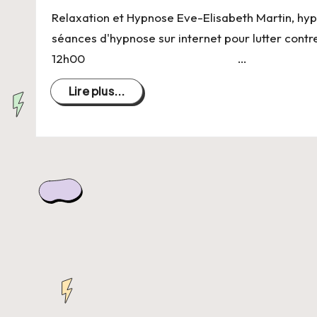
C
Relaxation et Hypnose Eve-Elisabeth Martin, hy
h
séances d'hypnose sur internet pour lutter contre
12h00 …
a
Lire plus...
n
g
e
r
s
a
V