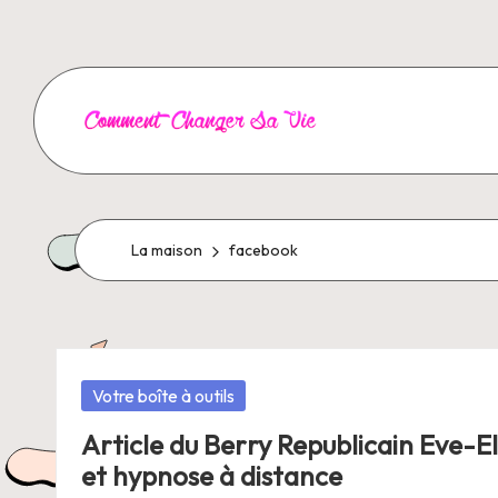
Aller
au
contenu
C
o
m
La maison
facebook
m
e
Posté
Votre boîte à outils
n
dans
Article du Berry Republicain Eve-E
t
et hypnose à distance