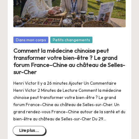
a
n
g
e
Posté
Dans mon corps
Petits changements
r
dans
Comment la médecine chinoise peut
s
transformer votre bien-être ? Le grand
a
forum France–Chine au château de Selles-
sur-Cher
V
Henri Victor Il y a 26 minutes Ajouter Un Commentaire
ie
Henri Victor 2 Minutes de Lecture Comment la médecine
chinoise peut transformer votre bien-être ? Le grand
forum France–Chine au château de Selles-sur-Cher. Un
grand rendez-vous France–Chine autour de la santé et du
bien-être au château de Selles-sur-Cher Du 29…
Lire plus...