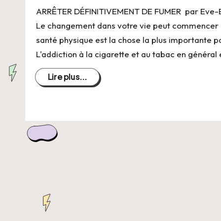
C
ARRÊTER DÉFINITIVEMENT DE FUMER par Eve-El
h
Le changement dans votre vie peut commencer p
santé physique est la chose la plus importante po
a
L'addiction à la cigarette et au tabac en général
n
Lire plus...
g
e
r
s
a
V