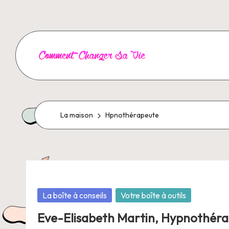
Aller
au
contenu
C
o
m
La maison
Hpnothérapeute
m
e
n
Posté
La boîte à conseils
Votre boîte à outils
t
dans
Eve-Elisabeth Martin, Hypnothérap