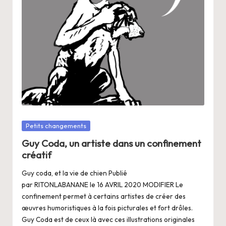
a
n
g
e
r
s
a
V
Posté
Petits changements
dans
ie
Guy Coda, un artiste dans un confinement
créatif
Guy coda, et la vie de chien Publié
par RITONLABANANE le 16 AVRIL 2020 MODIFIER Le
confinement permet à certains artistes de créer des
œuvres humoristiques à la fois picturales et fort drôles.
Guy Coda est de ceux là avec ces illustrations originales