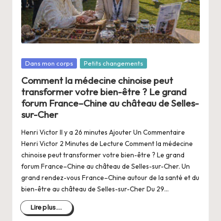
a
n
g
e
Posté
Dans mon corps
Petits changements
r
dans
Comment la médecine chinoise peut
s
transformer votre bien-être ? Le grand
a
forum France–Chine au château de Selles-
sur-Cher
V
Henri Victor Il y a 26 minutes Ajouter Un Commentaire
ie
Henri Victor 2 Minutes de Lecture Comment la médecine
chinoise peut transformer votre bien-être ? Le grand
forum France–Chine au château de Selles-sur-Cher. Un
grand rendez-vous France–Chine autour de la santé et du
bien-être au château de Selles-sur-Cher Du 29…
Lire plus...