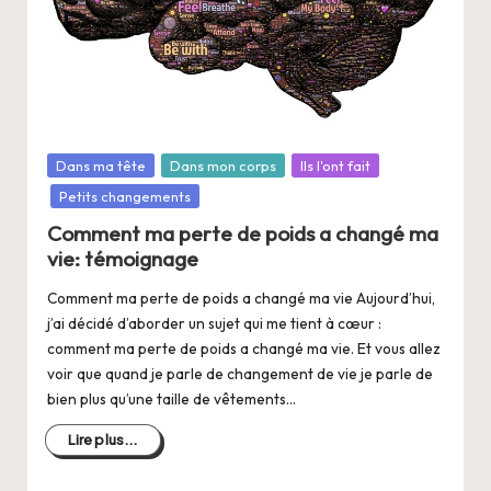
a
n
g
e
r
Posté
Dans ma tête
Dans mon corps
Ils l'ont fait
s
dans
Petits changements
a
Comment ma perte de poids a changé ma
vie: témoignage
V
ie
Comment ma perte de poids a changé ma vie Aujourd’hui,
j’ai décidé d’aborder un sujet qui me tient à cœur :
comment ma perte de poids a changé ma vie. Et vous allez
voir que quand je parle de changement de vie je parle de
bien plus qu’une taille de vêtements…
Lire plus...