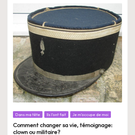
Posté
Dans ma tête
Ils l'ont fait
Je m'occupe de moi
dans
Comment changer sa vie, témoignage:
clown ou militaire?