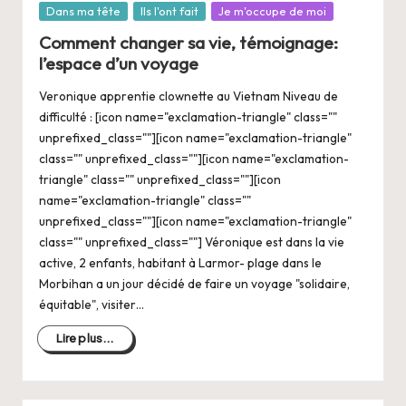
Posté
Dans ma tête
Ils l'ont fait
Je m'occupe de moi
dans
Comment changer sa vie, témoignage:
l’espace d’un voyage
Veronique apprentie clownette au Vietnam Niveau de
difficulté : [icon name="exclamation-triangle" class=""
unprefixed_class=""][icon name="exclamation-triangle"
class="" unprefixed_class=""][icon name="exclamation-
triangle" class="" unprefixed_class=""][icon
name="exclamation-triangle" class=""
unprefixed_class=""][icon name="exclamation-triangle"
class="" unprefixed_class=""] Véronique est dans la vie
active, 2 enfants, habitant à Larmor- plage dans le
Morbihan a un jour décidé de faire un voyage "solidaire,
équitable", visiter…
Lire plus...