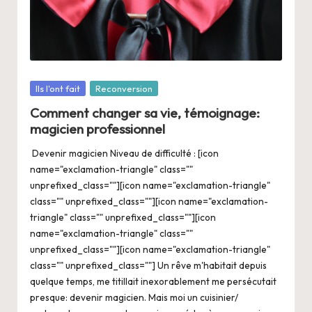
a
n
g
e
Posté
Ils l'ont fait
Reconversion
r
dans
Comment changer sa vie, témoignage:
s
magicien professionnel
a
Devenir magicien Niveau de difficulté : [icon
V
name="exclamation-triangle" class=""
unprefixed_class=""][icon name="exclamation-triangle"
ie
class="" unprefixed_class=""][icon name="exclamation-
triangle" class="" unprefixed_class=""][icon
name="exclamation-triangle" class=""
unprefixed_class=""][icon name="exclamation-triangle"
class="" unprefixed_class=""] Un rêve m'habitait depuis
quelque temps, me titillait inexorablement me persécutait
presque: devenir magicien. Mais moi un cuisinier/