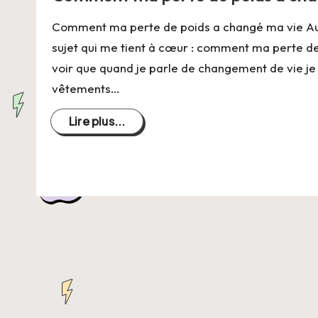
C
Comment ma perte de poids a changé ma vie Aujo
h
sujet qui me tient à cœur : comment ma perte de
a
voir que quand je parle de changement de vie je p
vêtements…
n
Lire plus...
g
e
r
s
a
V