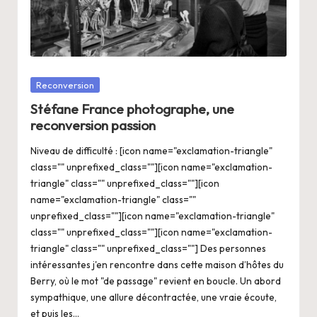
a
n
g
e
Posté
Reconversion
r
dans
Stéfane France photographe, une
s
reconversion passion
a
Niveau de difficulté : [icon name="exclamation-triangle"
class="" unprefixed_class=""][icon name="exclamation-
V
triangle" class="" unprefixed_class=""][icon
ie
name="exclamation-triangle" class=""
unprefixed_class=""][icon name="exclamation-triangle"
class="" unprefixed_class=""][icon name="exclamation-
triangle" class="" unprefixed_class=""] Des personnes
intéressantes j'en rencontre dans cette maison d’hôtes du
Berry, où le mot "de passage" revient en boucle. Un abord
sympathique, une allure décontractée, une vraie écoute,
et puis les…