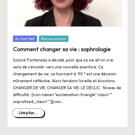
a
n
g
e
Posté
Ils l'ont fait
Reconversion
r
dans
Comment changer sa vie : sophrologie
s
Soizick Fonteneau a décidé, pour que sa vie ait un vrai
a
sens de s’envoler vers une nouvelle aventure. Ce
V
changement de vie, ce tournant à 90 ° est une décision
mûrement réfléchie. Alors tendons l’oreille et écoutons.
ie
CHANGER DE VIE, CHANGER SA VIE: LE DÉCLIC Niveau de
difficulté : [icon name="exclamation-triangle" class=""
unprefixed_class=""][icon…
Lire plus...