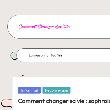
Aller
au
contenu
C
o
m
La maison
Tao Yin
m
e
n
Posté
Ils l'ont fait
Reconversion
dans
t
Comment changer sa vie : sophrol