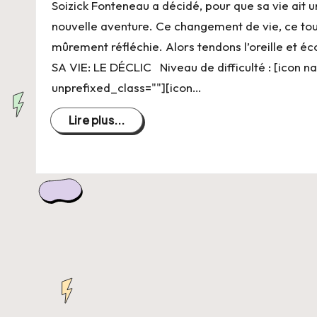
C
Soizick Fonteneau a décidé, pour que sa vie ait u
nouvelle aventure. Ce changement de vie, ce tou
h
mûrement réfléchie. Alors tendons l’oreille e
a
SA VIE: LE DÉCLIC Niveau de difficulté : [icon 
unprefixed_class=""][icon…
n
Lire plus...
g
e
r
s
a
V