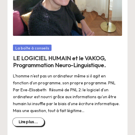
a
n
g
e
r
Posté
La boîte à conseils
s
dans
LE LOGICIEL HUMAIN et le VAKOG,
a
Programmation Neuro-Linguistique.
V
L'homme n'est pas un ordinateur même si il agit en
ie
fonction d'un programme, son propre programme. PNL
Par Eve-Elisabeth Résumé de PNL 2: le logiciel d'un
ordinateur est nourri grâce aux informations qu'un être
humain lui insuffle par le biais d'une écriture informatique.
Mais une question, tout à fait légitime…
Lire plus...