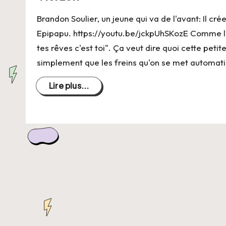
C
Brandon Soulier, un jeune qui va de l'avant: Il cr
h
Epipapu. https://youtu.be/jckpUhSKozE Comme le d
a
tes rêves c'est toi". Ça veut dire quoi cette peti
simplement que les freins qu'on se met automa
n
Lire plus...
g
e
r
s
a
V