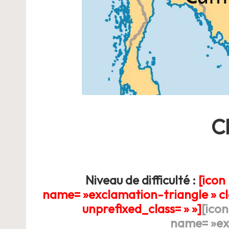
ie
Ch
Niveau de difficulté :
[icon
name= »exclamation-triangle » cla
unprefixed_class= » »]
[icon
name= »exc