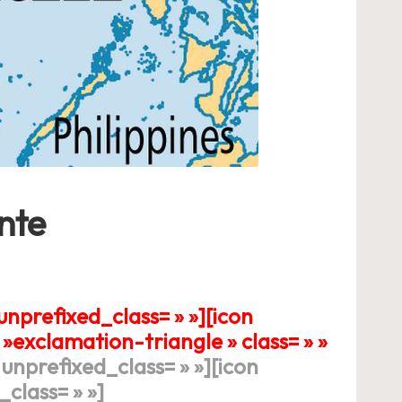
nte
unprefixed_class= » »][icon
»exclamation-triangle » class= » »
unprefixed_class= » »][icon
class= » »]