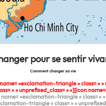
anger pour se sentir viva
Comment changer sa vie
 name= »exclamation-triangle » class= » » 
ss= » » unprefixed_class= » »]
[icon name= 
 name= »exclamation-triangle » class= » » 
lamation-triangle » class= » » unprefixed_