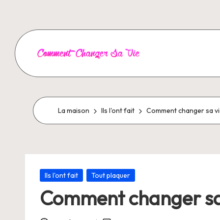
Aller
au
contenu
C
o
m
La maison
Ils l'ont fait
Comment changer sa vie
m
e
Posté
n
Ils l'ont fait
Tout plaquer
dans
Comment changer sa v
t