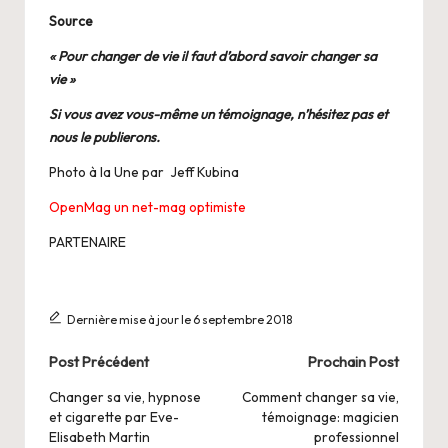
Source
« Pour changer de vie il faut d’abord savoir changer sa
vie »
Si vous avez vous-même un témoignage, n’hésitez pas et
nous le publierons.
Photo à la Une par
Jeff Kubina
OpenMag un net-mag optimiste
PARTENAIRE
Dernière mise à jour le 6 septembre 2018
Post
Post Précédent
Prochain Post
navigation
Changer sa vie, hypnose
Comment changer sa vie,
et cigarette par Eve-
témoignage: magicien
Elisabeth Martin
professionnel