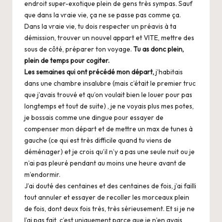
endroit super-exotique plein de gens très sympas. Sauf
que dans la vraie vie, ça ne se passe pas comme ça.
Dans la vraie vie, tu dois respecter un préavis à ta
démission, trouver un nouvel appart et VITE, mettre des
sous de côté, préparer ton voyage.
Tu as donc plein,
plein de temps pour cogiter.
Les semaines qui ont précédé mon départ,
j’habitais
dans une chambre insalubre (mais c’était le premier truc
que j’avais trouvé et qu’on voulait bien le louer pour pas
longtemps et tout de suite) , je ne voyais plus mes potes,
je bossais comme une dingue pour essayer de
compenser mon départ et de mettre un max de tunes à
gauche (ce qui est très difficile quand tu viens de
déménager) et je crois qu’il n’y a pas une seule nuit ou je
n’ai pas pleuré pendant au moins une heure avant de
m’endormir.
J’ai douté des centaines et des centaines de fois, j’ai failli
tout annuler et essayer de recoller les morceaux plein
de fois, dont deux fois très, très sérieusement. Et si je ne
l’ai pas fait, c’est uniquement parce que je n’en avais