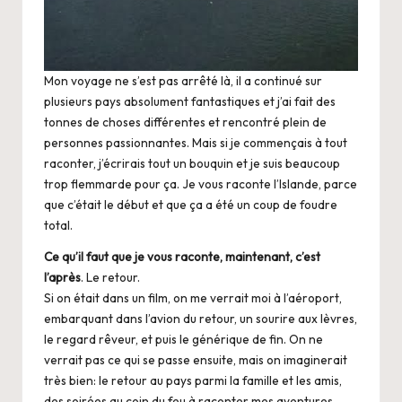
Mon voyage ne s’est pas arrêté là, il a continué sur
plusieurs pays absolument fantastiques et j’ai fait des
tonnes de choses différentes et rencontré plein de
personnes passionnantes. Mais si je commençais à tout
raconter, j’écrirais tout un bouquin et je suis beaucoup
trop flemmarde pour ça. Je vous raconte l’Islande, parce
que c’était le début et que ça a été un coup de foudre
total.
Ce qu’il faut que je vous raconte, maintenant, c’est
l’après
. Le retour.
Si on était dans un film, on me verrait moi à l’aéroport,
embarquant dans l’avion du retour, un sourire aux lèvres,
le regard rêveur, et puis le générique de fin. On ne
verrait pas ce qui se passe ensuite, mais on imaginerait
très bien: le retour au pays parmi la famille et les amis,
des soirées au coin du feu à raconter mes aventures