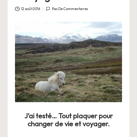
a
n
12 août 2016
Pas De Commentaires
g
e
r
s
a
V
ie
J’ai testé… Tout plaquer pour
changer de vie et voyager.