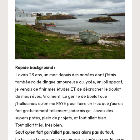
Rapide background :
J’avais 23 ans, un mec depuis des années dont j’étais
tombée raide dingue amoureuse au lycée, un joli appart,
je venais de finir mes études ET de décrocher le boulot
de mes rêves. Vraiment. Le genre de boulot que
j’hallucinais qu’on me PAYE pour faire un truc que j’aurais
fait gratuitement tellement j’adorais ça. J’avais des
supers potes, plein de projets, et tout allait bien.
Tout allait très, très bien.
Sauf qu’en fait ça n’allait pas, mais alors pas du tout.
Le hic, c’est que je ne le savais pas, jusqu’à ce soir là, ou je