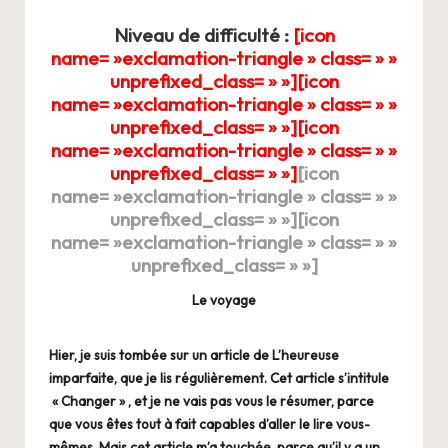
Niveau de difficulté :
[icon
name= »exclamation-triangle » class= » »
unprefixed_class= » »][icon
name= »exclamation-triangle » class= » »
unprefixed_class= » »]
[icon
name= »exclamation-triangle » class= » »
unprefixed_class= » »]
[icon
name= »exclamation-triangle » class= » »
unprefixed_class= » »]
[icon
name= »exclamation-triangle » class= » »
unprefixed_class= » »]
Le voyage
Hier, je suis tombée sur un article de L’heureuse
imparfaite, que je lis régulièrement. Cet article s’intitule
« Changer »
, et je ne vais pas vous le résumer, parce
que vous êtes tout à fait capables d’aller le lire vous-
mêmes. Mais cet article m’a touchée, parce qu’il y a un