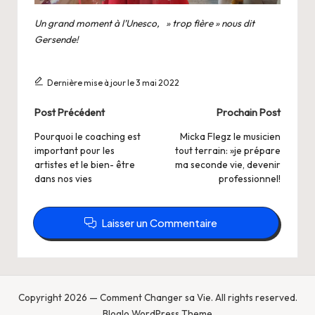
Un grand moment à l’Unesco, » trop fière » nous dit
Gersende!
Dernière mise à jour le 3 mai 2022
Post
Post Précédent
Prochain Post
navigation
Pourquoi le coaching est
Micka Flegz le musicien
important pour les
tout terrain: »je prépare
artistes et le bien- être
ma seconde vie, devenir
dans nos vies
professionnel!
Laisser un Commentaire
Copyright 2026 — Comment Changer sa Vie. All rights reserved.
Bloglo WordPress Theme