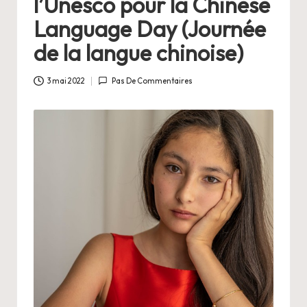
a
l’Unesco pour la Chinese
n
Language Day (Journée
g
de la langue chinoise)
e
3 mai 2022
Pas De Commentaires
r
s
a
V
ie