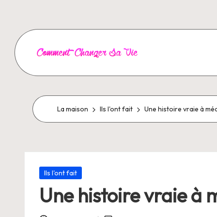
Aller
au
contenu
C
o
m
La maison
Ils l'ont fait
Une histoire vraie à mé
m
e
Posté
n
Ils l'ont fait
dans
Une histoire vraie à 
t