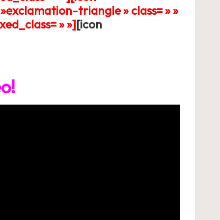
»exclamation-triangle » class= » »
xed_class= » »]
[icon
éo!