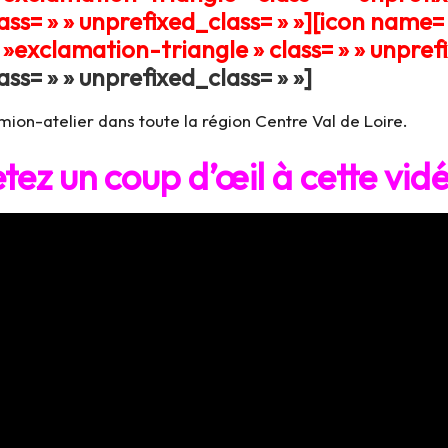
ss= » » unprefixed_class= » »][icon name= 
»exclamation-triangle » class= » » unprefi
s= » » unprefixed_class= » »]
mion-atelier dans toute la région Centre Val de Loire.
tez un coup d’œil à cette vid