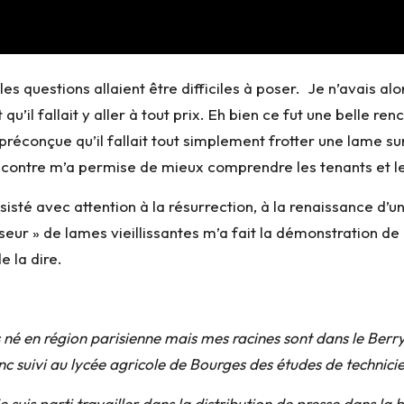
s questions allaient être difficiles à poser. Je n’avais alo
qu’il fallait y aller à tout prix. Eh bien ce fut une belle 
préconçue qu’il fallait tout simplement frotter une lame sur 
 rencontre m’a permise de mieux comprendre les tenants et 
isté avec attention à la résurrection, à la renaissance d
eur » de lames vieillissantes m’a fait la démonstration de l
e la dire.
is né en région parisienne mais mes racines sont dans le Ber
onc suivi au lycée agricole de Bourges des études de technici
e suis parti travailler dans la distribution de presse dans la