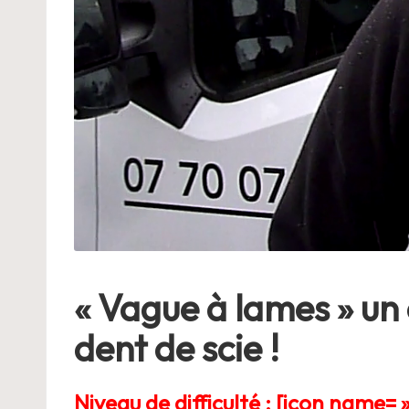
ie
« Vague à lames » un
dent de scie !
Niveau de difficulté : [icon name= 