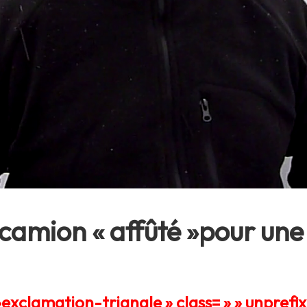
 camion « affûté »pour une
»exclamation-triangle » class= » » unprefix