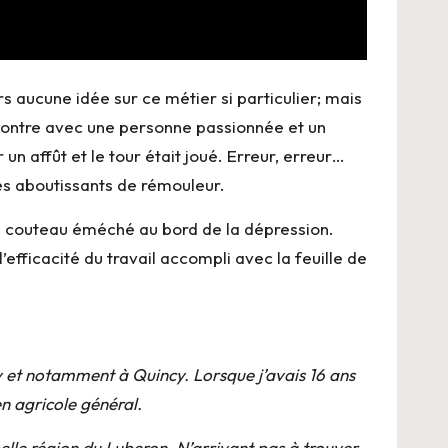
rs aucune idée sur ce métier si particulier; mais
rencontre avec une personne passionnée et un
un affût et le tour était joué. Erreur, erreur…
les aboutissants de rémouleur.
’un couteau éméché au bord de la dépression.
’efficacité du travail accompli avec la feuille de
ry et notamment à Quincy. Lorsque j’avais 16 ans
en agricole général.
 belle région du Luberon. N’arrivant pas à trouver