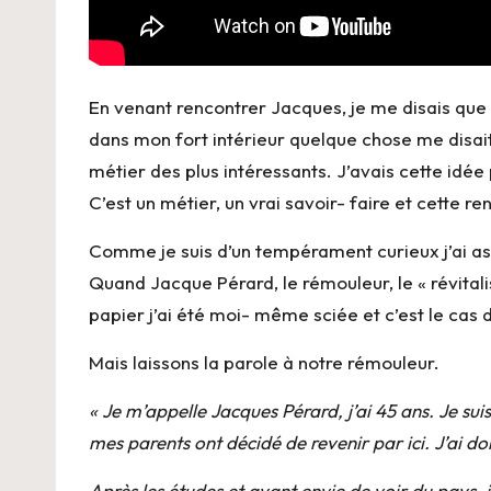
En venant rencontrer Jacques, je me disais que le
dans mon fort intérieur quelque chose me disait 
métier des plus intéressants. J’avais cette idée 
C’est un métier, un vrai savoir- faire et cette
Comme je suis d’un tempérament curieux j’ai ass
Quand Jacque Pérard, le rémouleur, le « révitalis
papier j’ai été moi- même sciée et c’est le cas d
Mais laissons la parole à notre rémouleur.
« Je m’appelle Jacques Pérard, j’ai 45 ans. Je su
mes parents ont décidé de revenir par ici. J’ai d
Après les études et ayant envie de voir du pays, j