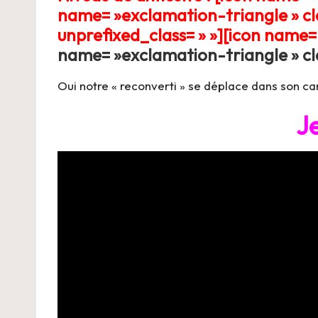
name= »exclamation-triangle » cla
unprefixed_class= » »][icon name= 
name= »exclamation-triangle » clas
Oui notre « reconverti » se déplace dans son ca
Je