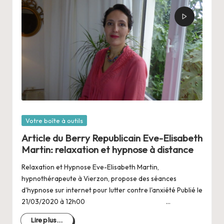
Posté
Votre boîte à outils
dans
Article du Berry Republicain Eve-Elisabeth
Martin: relaxation et hypnose à distance
Relaxation et Hypnose Eve-Elisabeth Martin,
hypnothérapeute à Vierzon, propose des séances
d'hypnose sur internet pour lutter contre l'anxiété Publié le
21/03/2020 à 12h00 …
Lire plus...