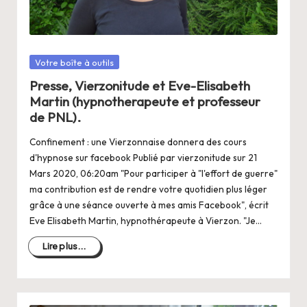
a
n
g
Posté
Votre boîte à outils
e
dans
Presse, Vierzonitude et Eve-Elisabeth
r
Martin (hypnotherapeute et professeur
s
de PNL).
a
Confinement : une Vierzonnaise donnera des cours
d'hypnose sur facebook Publié par vierzonitude sur 21
V
Mars 2020, 06:20am "Pour participer à "l'effort de guerre"
ie
ma contribution est de rendre votre quotidien plus léger
grâce à une séance ouverte à mes amis Facebook", écrit
Eve Elisabeth Martin, hypnothérapeute à Vierzon. "Je…
Lire plus...