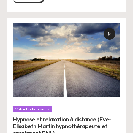
Posté
Votre boîte à outils
dans
Hypnose et relaxation à distance (Eve-
Elisabeth Martin hypnothérapeute et
enseignant PNL).