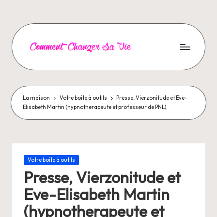
Aller
au
contenu
C
o
m
La maison
Votre boîte à outils
Presse, Vierzonitude et Eve-
Elisabeth Martin (hypnotherapeute et professeur de PNL).
m
e
n
Posté
Votre boîte à outils
t
dans
Presse, Vierzonitude et
C
Eve-Elisabeth Martin
h
(hypnotherapeute et