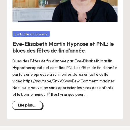
a
n
g
e
Posté
La boîte à conseils
r
dans
Eve-Elisabeth Martin Hypnose et PNL: le
s
blues des fêtes de fin d’année
a
Blues des Fêtes de fin d'année par Eve-Elisabeth Martin
Hypnothérapeute et certifiée PNL Les fêtes de fin d'année
V
parfois une épreuve à surmonter. Jetez un œil à cette
ie
vidéo https://youtu.be/3nxVX-wwEew Comment imaginer
Noël ou le nouvel an sans apprécier les rires des enfants
et la bonne humeur!? Il est vrai que pour…
Lire plus...