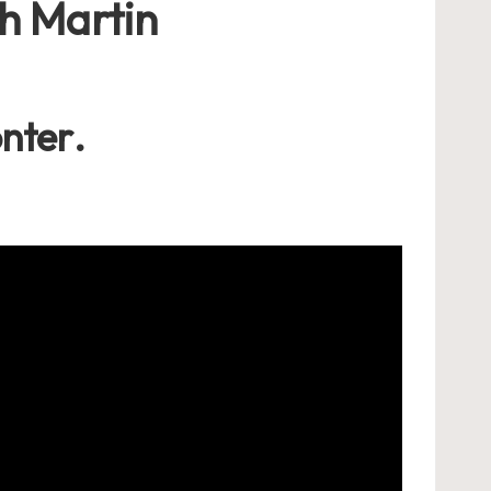
th Martin
onter
.