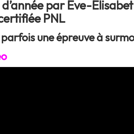
n d’année par Eve-Elisabe
ertifiée PNL
e parfois une épreuve à surm
éo