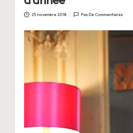
C
h
25 novembre 2018
Pas De Commentaires
a
n
g
e
r
s
a
V