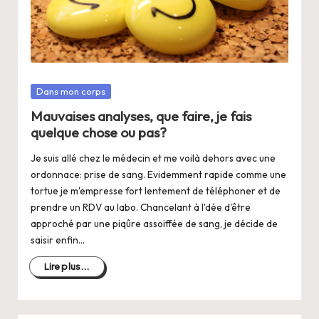
a
n
g
e
Posté
Dans mon corps
r
dans
Mauvaises analyses, que faire, je fais
s
quelque chose ou pas?
a
Je suis allé chez le médecin et me voilà dehors avec une
V
ordonnace: prise de sang. Evidemment rapide comme une
tortue je m'empresse fort lentement de téléphoner et de
ie
prendre un RDV au labo. Chancelant à l'dée d'être
approché par une piqûre assoiffée de sang, je décide de
saisir enfin…
Lire plus...