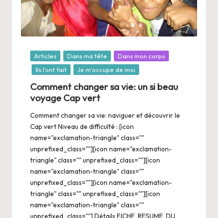
Posté
Articles
Dans ma tête
Dans mon corps
dans
Ils l'ont fait
Je m'occupe de moi
Comment changer sa vie: un si beau
voyage Cap vert
Comment changer sa vie: naviguer et découvrir le
Cap vert Niveau de difficulté : [icon
name="exclamation-triangle" class=""
unprefixed_class=""][icon name="exclamation-
triangle" class="" unprefixed_class=""][icon
name="exclamation-triangle" class=""
unprefixed_class=""][icon name="exclamation-
triangle" class="" unprefixed_class=""][icon
name="exclamation-triangle" class=""
unprefixed_class=""] Détails FICHE RESUME DU