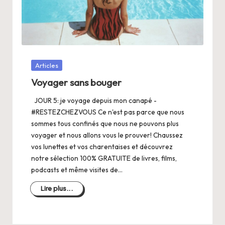
a
n
g
e
Posté
Articles
r
dans
Voyager sans bouger
s
JOUR 5: je voyage depuis mon canapé -
a
#RESTEZCHEZVOUS Ce n'est pas parce que nous
V
sommes tous confinés que nous ne pouvons plus
voyager et nous allons vous le prouver! Chaussez
ie
vos lunettes et vos charentaises et découvrez
notre sélection 100% GRATUITE de livres, films,
podcasts et même visites de…
Lire plus...