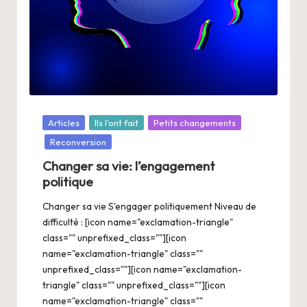
Posté
Articles
Ils l'ont fait
Petits changements
dans
Reconversion
Changer sa vie: l’engagement
politique
Changer sa vie S'engager politiquement Niveau de
difficulté : [icon name="exclamation-triangle"
class="" unprefixed_class=""][icon
name="exclamation-triangle" class=""
unprefixed_class=""][icon name="exclamation-
triangle" class="" unprefixed_class=""][icon
name="exclamation-triangle" class=""