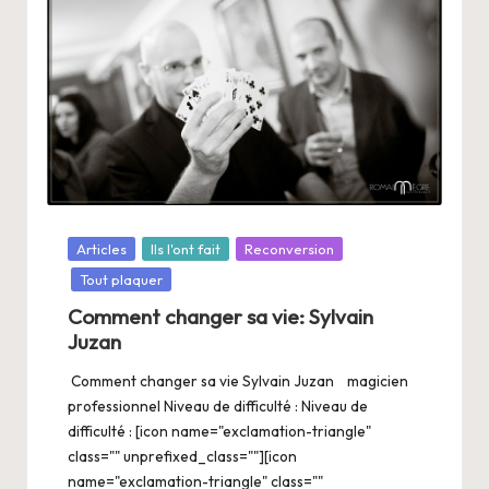
Posté
Articles
Ils l'ont fait
Reconversion
dans
Tout plaquer
Comment changer sa vie: Sylvain
Juzan
Comment changer sa vie Sylvain Juzan magicien
professionnel Niveau de difficulté : Niveau de
difficulté : [icon name="exclamation-triangle"
class="" unprefixed_class=""][icon
name="exclamation-triangle" class=""