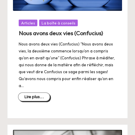
Posté
Articles
La boîte à conseils
dans
Nous avons deux vies (Confucius)
Nous avons deux vies (Confucius) "Nous avons deux
vies, la deuxième commence lorsqu'on a compris
qu'on en avait qu'une" (Confucius) Phrase à méditer,
qui nous donne de la matière afin de réfléchir, mais
que veut dire Confucius ce sage parmi les sages!
Qu'avons nous compris pour enfin réaliser qu'on en
a…
Lire plus...