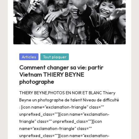
Posté
Articles
Tout plaquer
dans
Comment changer sa vie: partir
Vietnam THIERY BEYNE
photographe
THIERY BEYNE,PHOTOS EN NOIR ET BLANC Thiery
Beyne un photographe de talent Niveau de difficulté
: [icon name="exclamation-triangle" class=""
unprefixed_class=""][icon name="exclamation-
triangle" class="" unprefixed_class=""][icon
name="exclamation-triangle" class=""
unprefixed_class=""][icon name="exclamation-