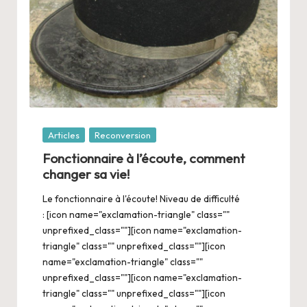
Posté
Articles
Reconversion
dans
Fonctionnaire à l’écoute, comment
changer sa vie!
Le fonctionnaire à l'écoute! Niveau de difficulté
: [icon name="exclamation-triangle" class=""
unprefixed_class=""][icon name="exclamation-
triangle" class="" unprefixed_class=""][icon
name="exclamation-triangle" class=""
unprefixed_class=""][icon name="exclamation-
triangle" class="" unprefixed_class=""][icon