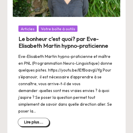
Posté
Articles
Votre boîte à outils
dans
Le bonheur c’est quoi? par Eve-
Elisabeth Martin hypno-praticienne
Eve-Elisabeth Martin hypno-praticienne et maître
en PNL (Programmation Neuro-Linguistique) donne
quelques pistes. https://youtu.be/lEfBoavgUYg Pour
s’épanouir, il est nécessaire d’apprendre à se
connaître, vous arrive-t-il de vous
demander :quelles sont mes vraies envies ? à quoi
j’aspire ? Se poser la question permet tout
simplement de savoir dans quelle direction aller. Se
poser la…
Lire plus...