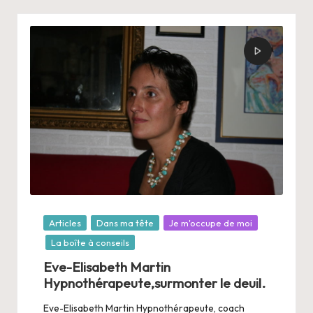
Posté
Articles
Dans ma tête
Je m'occupe de moi
dans
La boîte à conseils
Eve-Elisabeth Martin
Hypnothérapeute,surmonter le deuil.
Eve-Elisabeth Martin Hypnothérapeute, coach