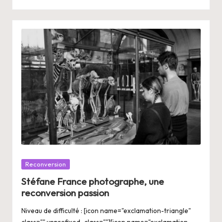
Posté
Reconversion
dans
Stéfane France photographe, une
reconversion passion
Niveau de difficulté : [icon name="exclamation-triangle"
class="" unprefixed_class=""][icon name="exclamation-