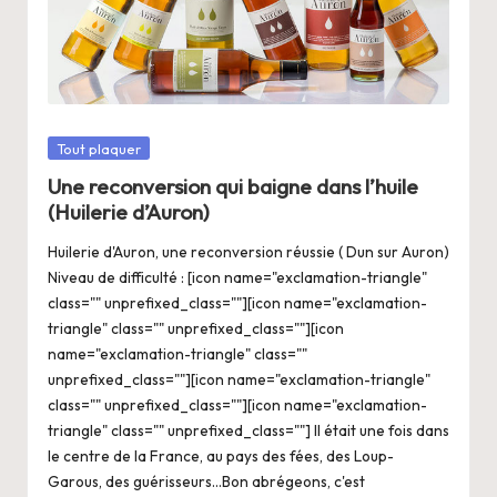
Posté
Tout plaquer
dans
Une reconversion qui baigne dans l’huile
(Huilerie d’Auron)
Huilerie d'Auron, une reconversion réussie ( Dun sur Auron)
Niveau de difficulté : [icon name="exclamation-triangle"
class="" unprefixed_class=""][icon name="exclamation-
triangle" class="" unprefixed_class=""][icon
name="exclamation-triangle" class=""
unprefixed_class=""][icon name="exclamation-triangle"
class="" unprefixed_class=""][icon name="exclamation-
triangle" class="" unprefixed_class=""] Il était une fois dans
le centre de la France, au pays des fées, des Loup-
Garous, des guérisseurs...Bon abrégeons, c'est