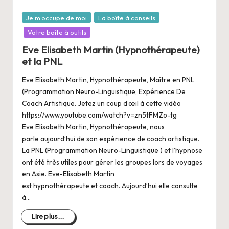
Posté
Je m'occupe de moi
La boîte à conseils
dans
Votre boîte à outils
Eve Elisabeth Martin (Hypnothérapeute)
et la PNL
Eve Elisabeth Martin, Hypnothérapeute, Maître en PNL
(Programmation Neuro-Linguistique, Expérience De
Coach Artistique. Jetez un coup d’œil à cette vidéo
https://www.youtube.com/watch?v=zn5tFMZo-tg
Eve Elisabeth Martin, Hypnothérapeute, nous
parle aujourd’hui de son expérience de coach artistique.
La PNL (Programmation Neuro-Linguistique ) et l’hypnose
ont été très utiles pour gérer les groupes lors de voyages
en Asie. Eve-Elisabeth Martin
est hypnothérapeute et coach. Aujourd’hui elle consulte
à…
Lire plus...