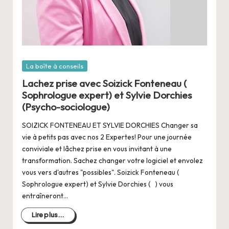
Posté
La boîte à conseils
dans
Lachez prise avec Soizick Fonteneau (
Sophrologue expert) et Sylvie Dorchies
(Psycho-sociologue)
SOIZICK FONTENEAU ET SYLVIE DORCHIES Changer sa
vie à petits pas avec nos 2 Expertes! Pour une journée
conviviale et lâchez prise en vous invitant à une
transformation. Sachez changer votre logiciel et envolez
vous vers d'autres "possibles". Soizick Fonteneau (
Sophrologue expert) et Sylvie Dorchies ( ) vous
entraîneront…
Lire plus...