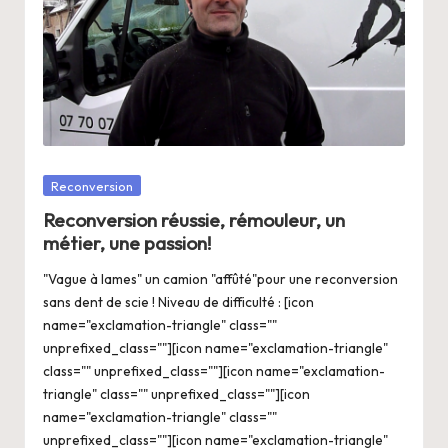
Posté
Reconversion
dans
Reconversion réussie, rémouleur, un
métier, une passion!
"Vague à lames" un camion "affûté"pour une reconversion
sans dent de scie ! Niveau de difficulté : [icon
name="exclamation-triangle" class=""
unprefixed_class=""][icon name="exclamation-triangle"
class="" unprefixed_class=""][icon name="exclamation-
triangle" class="" unprefixed_class=""][icon
name="exclamation-triangle" class=""
unprefixed_class=""][icon name="exclamation-triangle"