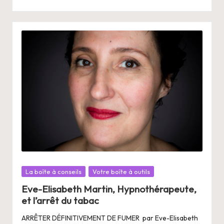
Posté
La boîte à conseils
Votre boîte à outils
dans
Eve-Elisabeth Martin, Hypnothérapeute,
et l’arrêt du tabac
ARRÊTER DÉFINITIVEMENT DE FUMER par Eve-Elisabeth