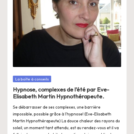
a
n
g
e
r
s
a
V
Posté
La boîte à conseils
ie
dans
Hypnose, complexes de l’été par Eve-
Elisabeth Martin Hypnothérapeute.
Se débarrasser de ses complexes, une barrière
impossible, possible grâce à l'hypnose! (Eve-Elisabeth
Martin Hypnothérapeute) La douce chaleur des rayons du
soleil, un moment tant attendu, est au rendez-vous et il va