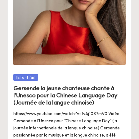
a
n
g
e
r
s
a
V
Posté
Ils l'ont fait
dans
ie
Gersende la jeune chanteuse chante à
l’Unesco pour la Chinese Language Day
(Journée de la langue chinoise)
https://www.youtube.com/watch?v=1vAj1087mV0 Vidéo
Gersende à l'Unesco pour "Chinese Language Day" (la
journée Internationale de la langue chinoise) Gersende
passionnée par la musique et la langue chinoise, a été