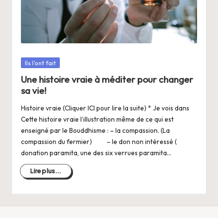
a
n
g
e
Posté
Ils l'ont fait
r
dans
Une histoire vraie à méditer pour changer
s
sa vie!
a
Histoire vraie (Cliquer ICI pour lire la suite) * Je vois dans
V
Cette histoire vraie l’illustration même de ce qui est
enseigné par le Bouddhisme : – la compassion. (La
ie
compassion du fermier) – le don non intéressé (
donation paramita, une des six verrues paramita…
Lire plus...