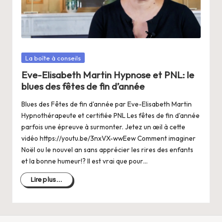
a
n
g
e
Posté
La boîte à conseils
r
dans
Eve-Elisabeth Martin Hypnose et PNL: le
s
blues des fêtes de fin d’année
a
Blues des Fêtes de fin d'année par Eve-Elisabeth Martin
Hypnothérapeute et certifiée PNL Les fêtes de fin d'année
V
parfois une épreuve à surmonter. Jetez un œil à cette
ie
vidéo https://youtu.be/3nxVX-wwEew Comment imaginer
Noël ou le nouvel an sans apprécier les rires des enfants
et la bonne humeur!? Il est vrai que pour…
Lire plus...