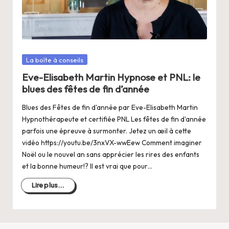
a
n
g
e
Posté
La boîte à conseils
r
dans
Eve-Elisabeth Martin Hypnose et PNL: le
s
blues des fêtes de fin d’année
a
Blues des Fêtes de fin d'année par Eve-Elisabeth Martin
Hypnothérapeute et certifiée PNL Les fêtes de fin d'année
V
parfois une épreuve à surmonter. Jetez un œil à cette
ie
vidéo https://youtu.be/3nxVX-wwEew Comment imaginer
Noël ou le nouvel an sans apprécier les rires des enfants
et la bonne humeur!? Il est vrai que pour…
Lire plus...